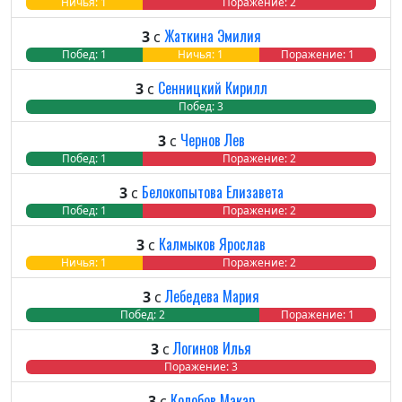
Побед: 0
Ничья: 1
Поражение: 2
Жаткина Эмилия
3
с
Побед: 1
Ничья: 1
Поражение: 1
Сенницкий Кирилл
3
с
Побед: 3
Ничь
Пора
Чернов Лев
3
с
Побед: 1
Ничья: 0
Поражение: 2
Белокопытова Елизавета
3
с
Побед: 1
Ничья: 0
Поражение: 2
Калмыков Ярослав
3
с
Побед: 0
Ничья: 1
Поражение: 2
Лебедева Мария
3
с
Побед: 2
Ничья: 0
Поражение: 1
Логинов Илья
3
с
Побед: 0
Ничья: 0
Поражение: 3
Колобов Макар
3
с