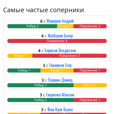
Самые частые соперники
Машаров Андрей
6
с
Побед: 3
Ничья: 1
Поражение: 2
Жаббаров Багир
4
с
Побед: 0
Ничья: 0
Поражение: 4
Борисов Владислав
4
с
Побед: 0
Ничья: 1
Поражение: 3
Гамаюнов Егор
3
с
Побед: 1
Ничья: 1
Поражение: 1
Паршин Демид
3
с
Побед: 2
Ничья: 1
Пора
Гаврилин Максим
3
с
Побед: 2
Ничья: 0
Поражение: 1
Фам Куок Кыонг
3
с