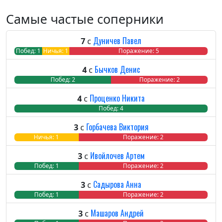
Самые частые соперники
Дуничев Павел
7
с
Побед: 1
Ничья: 1
Поражение: 5
Бычков Денис
4
с
Побед: 2
Ничья: 0
Поражение: 2
Проценко Никита
4
с
Побед: 4
Ничь
Пора
Горбачева Виктория
3
с
Побед: 0
Ничья: 1
Поражение: 2
Ивойлочев Артем
3
с
Побед: 1
Ничья: 0
Поражение: 2
Садырова Анна
3
с
Побед: 1
Ничья: 0
Поражение: 2
Машаров Андрей
3
с