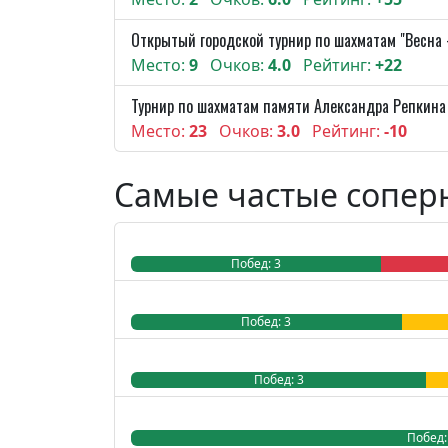
Открытый городской турнир по шахматам "Весна 
Место:
9
Очков:
4.0
Рейтинг:
+22
Турнир по шахматам памяти Александра Репкина
Место:
23
Очков:
3.0
Рейтинг:
-10
Самые частые сопер
Побед: 3
Ничья: 0
Побед: 3
Побед: 3
Побед: