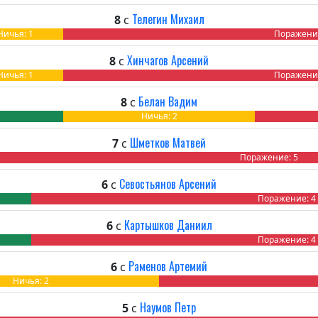
Телегин Михаил
8
с
Ничья: 1
Поражение
Хинчагов Арсений
8
с
Ничья: 1
Поражение
Белан Вадим
8
с
Ничья: 2
Шметков Матвей
7
с
Поражение: 5
Севостьянов Арсений
6
с
Ничья: 0
Поражение: 4
Картышков Даниил
6
с
Ничья: 0
Поражение: 4
Раменов Артемий
6
с
Ничья: 2
Наумов Петр
5
с