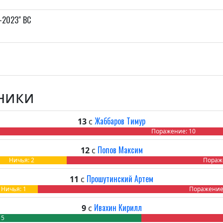
-2023" ВС
ники
Жаббаров Тимур
13
с
Поражение: 10
Попов Максим
12
с
Ничья: 2
Пораж
Прошутинский Артем
11
с
Ничья: 1
Поражение
Ивахин Кирилл
9
с
 5
Ничья: 0