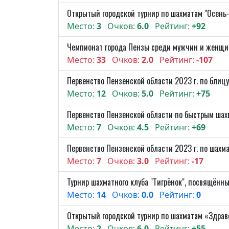
Открытый городской турнир по шахматам "Осень
Место:
3
Очков:
6.0
Рейтинг:
+92
Чемпионат города Пензы среди мужчин и женщин
Место:
33
Очков:
2.0
Рейтинг:
-107
Первенство Пензенской области 2023 г. по блицу —
Место:
12
Очков:
5.0
Рейтинг:
+75
Первенство Пензенской области по быстрым шах
Место:
7
Очков:
4.5
Рейтинг:
+69
Первенство Пензенской области 2023 г. по шахм
Место:
7
Очков:
3.0
Рейтинг:
-17
Турнир шахматного клуба "Тигрёнок", посвящён
Место:
14
Очков:
0.0
Рейтинг:
0
Открытый городской турнир по шахматам «Здравс
Место:
2
Очков:
6.0
Рейтинг:
+55