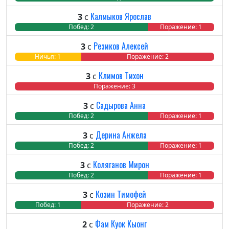
Калмыков Ярослав
3
с
Побед: 2
Ничья: 0
Поражение: 1
Резиков Алексей
3
с
Побед: 0
Ничья: 1
Поражение: 2
Климов Тихон
3
с
Побед: 0
Ничья: 0
Поражение: 3
Садырова Анна
3
с
Побед: 2
Ничья: 0
Поражение: 1
Дерина Анжела
3
с
Побед: 2
Ничья: 0
Поражение: 1
Коляганов Мирон
3
с
Побед: 2
Ничья: 0
Поражение: 1
Козин Тимофей
3
с
Побед: 1
Ничья: 0
Поражение: 2
Фам Куок Кыонг
2
с