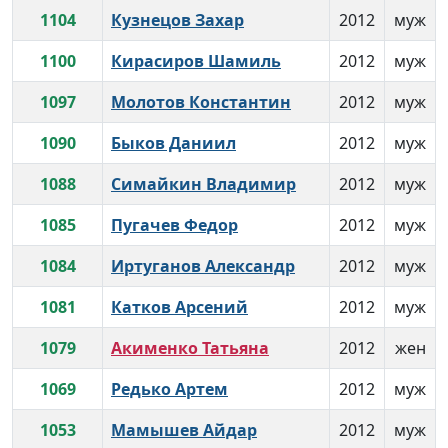
1104
Кузнецов Захар
2012
муж
1100
Кирасиров Шамиль
2012
муж
1097
Молотов Константин
2012
муж
1090
Быков Даниил
2012
муж
1088
Симайкин Владимир
2012
муж
1085
Пугачев Федор
2012
муж
1084
Иртуганов Александр
2012
муж
1081
Катков Арсений
2012
муж
1079
Акименко Татьяна
2012
жен
1069
Редько Артем
2012
муж
1053
Мамышев Айдар
2012
муж