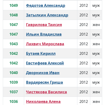
1049
Федотов Александр
2012
муж
1048
Затылкин Александр
2012
муж
1047
Гаврилова Таисия
2012
жен
1047
Ильин Владислав
2012
муж
1043
Лахвич Мирослава
2012
жен
1042
Бутаев Кирилл
2012
муж
1042
Евстифеев Алексей
2012
муж
1040
Дворников Иван
2012
муж
1039
Вардересян Гриша
2012
муж
1037
Чистякова Василиса
2012
жен
1036
Николаева Алена
2012
жен