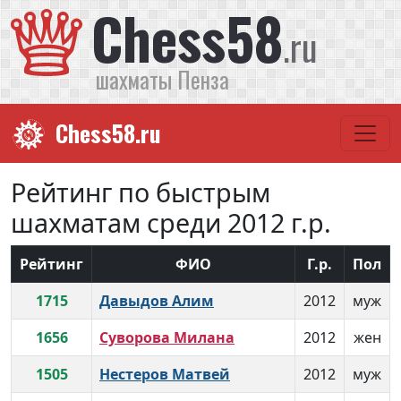
Chess58
.ru
шахматы Пенза
Chess58.ru
Рейтинг по быстрым
шахматам среди 2012 г.р.
Рейтинг
ФИО
Г.р.
Пол
1715
Давыдов Алим
2012
муж
1656
Суворова Милана
2012
жен
1505
Нестеров Матвей
2012
муж