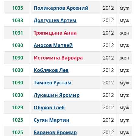
1035
Поликарпов Арсений
2012
муж
1033
Долгушев Артем
2012
муж
1031
Тряпицына Анна
2012
жен
1030
Аносов Матвей
2012
муж
1030
Истомина Варвара
2012
жен
1030
Кобляков Лев
2012
муж
1030
Тямаев Рустам
2012
муж
1030
Лукашин Яромир
2012
муж
1029
Обухов Глеб
2012
муж
1025
Сугян Мартин
2012
муж
1025
Баранов Яромир
2012
муж