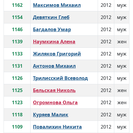
1162
Максимов Михаил
2012
муж
1154
Девяткин Глеб
2012
муж
1146
Багдалов Умар
2012
муж
1139
Наумкина Алена
2012
жен
1133
Жиляков Григорий
2012
муж
1131
Антонов Михаил
2012
муж
1126
Трилисский Всеволод
2012
муж
1125
Бельская Николь
2012
жен
1123
Огромнова Ольга
2012
жен
1118
Куряев Малик
2012
муж
1109
Повалихин Никита
2012
муж