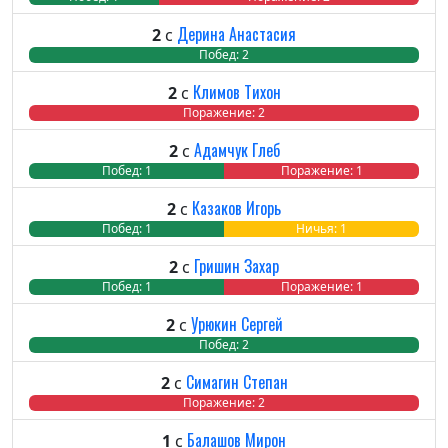
Дерина Анастасия
2
с
Побед: 2
Ничь
Пора
Климов Тихон
2
с
Побед: 0
Ничья: 0
Поражение: 2
Адамчук Глеб
2
с
Побед: 1
Ничья: 0
Поражение: 1
Казаков Игорь
2
с
Побед: 1
Ничья: 1
Пора
Гришин Захар
2
с
Побед: 1
Ничья: 0
Поражение: 1
Урюкин Сергей
2
с
Побед: 2
Ничь
Пора
Симагин Степан
2
с
Побед: 0
Ничья: 0
Поражение: 2
Балашов Мирон
1
с