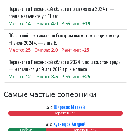
Первенство Пензенской области по шахматам 2024 г. —
среди мальчиков до 11 лет
Место:
14
Очков:
4.0
Рейтинг:
+19
Областной фестиваль по быстрым шахматам среди команд
«Пенза-2024». — Лига В.
Место:
25
Очков:
2.0
Рейтинг:
-25
Первенство Пензенской области 2024 г. по шахматам среди
— мальчиков до 9 лет 2016 г.р. и моложе
Место:
12
Очков:
3.5
Рейтинг:
+25
Самые частые соперники
Широков Матвей
5
с
Побед: 0
Ничья: 0
Поражение: 5
Кузнецов Андрей
3
с
Побед: 1
Ничья: 0
Поражение: 2