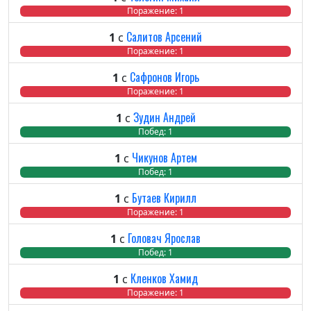
Побед: 0
Ничья: 0
Поражение: 1
Салитов Арсений
1
с
Побед: 0
Ничья: 0
Поражение: 1
Сафронов Игорь
1
с
Побед: 0
Ничья: 0
Поражение: 1
Зудин Андрей
1
с
Побед: 1
Ничь
Пора
Чикунов Артем
1
с
Побед: 1
Ничь
Пора
Бутаев Кирилл
1
с
Побед: 0
Ничья: 0
Поражение: 1
Головач Ярослав
1
с
Побед: 1
Ничь
Пора
Кленков Хамид
1
с
Побед: 0
Ничья: 0
Поражение: 1