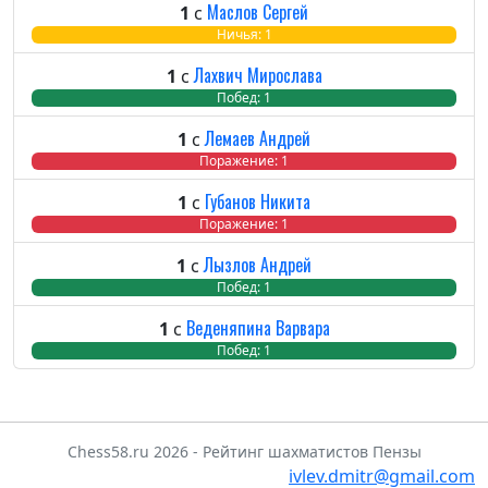
Маслов Сергей
1
с
Побед: 0
Ничья: 1
Пора
Лахвич Мирослава
1
с
Побед: 1
Ничь
Пора
Лемаев Андрей
1
с
Побед: 0
Ничья: 0
Поражение: 1
Губанов Никита
1
с
Побед: 0
Ничья: 0
Поражение: 1
Лызлов Андрей
1
с
Побед: 1
Ничь
Пора
Веденяпина Варвара
1
с
Побед: 1
Ничь
Пора
Chess58.ru 2026 - Рейтинг шахматистов Пензы
ivlev.dmitr@gmail.com