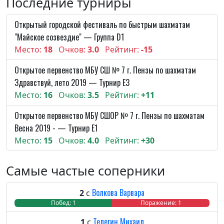
Последние турниры
Открытый городской фестиваль по быстрым шахматам
"Майское созвездие" — Группа D1
Место:
18
Очков:
3.0
Рейтинг:
-15
Открытое первенство МБУ СШ № 7 г. Пензы по шахматам
Здравствуй, лето 2019 — Турнир E3
Место:
16
Очков:
3.5
Рейтинг:
+11
Открытое первенство МБУ СШОР № 7 г. Пензы по шахматам
Весна 2019 - — Турнир E1
Место:
15
Очков:
4.0
Рейтинг:
+30
Самые частые соперники
Волкова Варвара
2
с
Побед: 1
Ничья: 0
Поражение: 1
Телегин Михаил
1
с