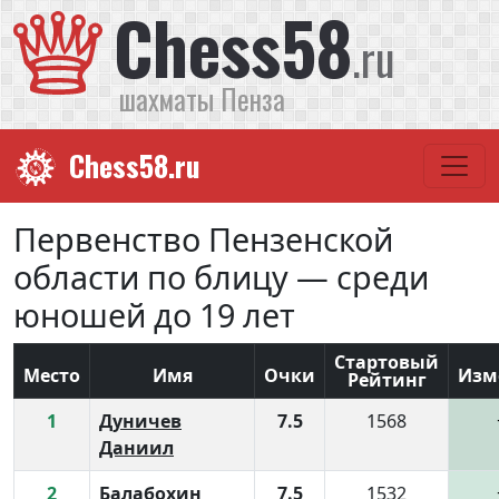
Chess58
.ru
шахматы Пенза
Chess58.ru
Первенство Пензенской
области по блицу — среди
юношей до 19 лет
Стартовый
Место
Имя
Очки
Изм
Рейтинг
1
Дуничев
7.5
1568
Даниил
2
Балабохин
7.5
1532