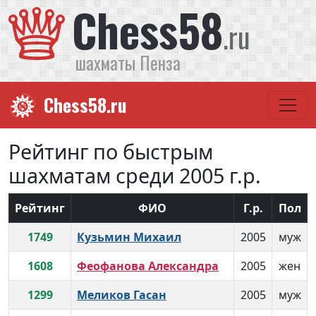
Chess58
.ru
шахматы Пенза
Chess58.ru
Рейтинг по быстрым
шахматам среди 2005 г.р.
Рейтинг
ФИО
Г.р.
Пол
1749
Кузьмин Михаил
2005
муж
1608
Феофанова Александра
2005
жен
1299
Меликов Гасан
2005
муж