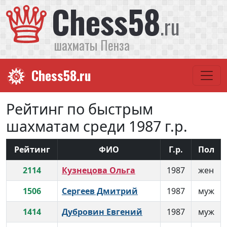
Chess58
.ru
шахматы Пенза
Chess58.ru
Рейтинг по быстрым
шахматам среди 1987 г.р.
Рейтинг
ФИО
Г.р.
Пол
2114
Кузнецова Ольга
1987
жен
1506
Сергеев Дмитрий
1987
муж
1414
Дубровин Евгений
1987
муж