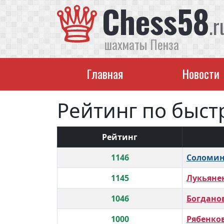
Chess58
.r
шахматы Пенза
Главная
Новости
Рейтинг по быст
Рейтинг
1146
Соломи
1145
Лукьяне
1046
Богдано
1000
Рябенко