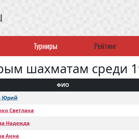
u
Турниры
Рейтинг
рым шахматам среди 19
ФИО
н Юрий
нко Светлана
ва Надежда
ва Анна