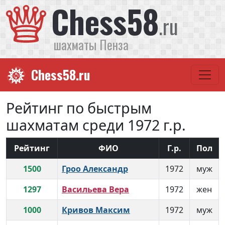
Chess58
.ru
шахматы Пенза
Chess58.ru
Рейтинг по быстрым
шахматам среди 1972 г.р.
Рейтинг
ФИО
Г.р.
Пол
1500
Гроо Александр
1972
муж
1297
Васильева Вера
1972
жен
1000
Кривов Максим
1972
муж