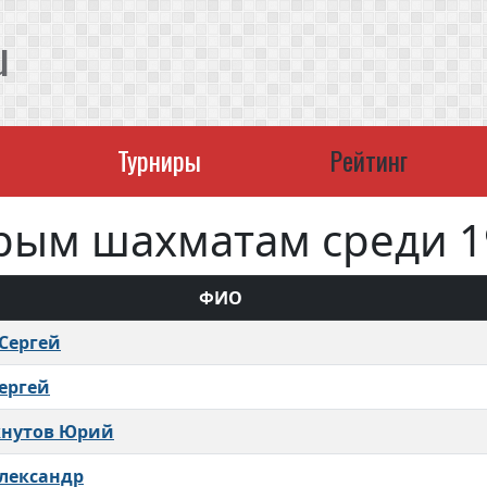
u
Турниры
Рейтинг
рым шахматам среди 19
ФИО
Сергей
ергей
кнутов Юрий
Александр