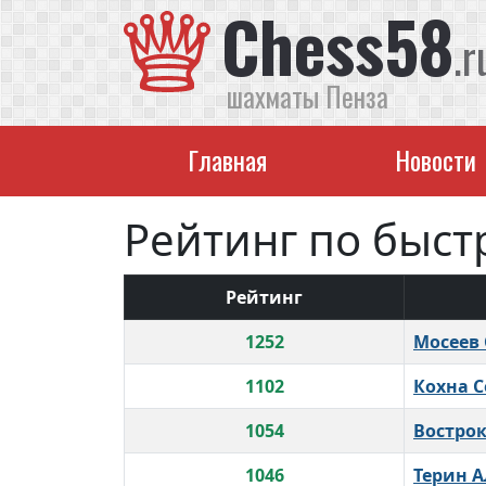
Chess58
.r
шахматы Пенза
Главная
Новости
Рейтинг по быст
Рейтинг
1252
Мосеев 
1102
Кохна С
1054
Востро
1046
Терин 