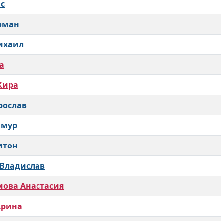
с
оман
ихаил
а
Кира
рослав
имур
итон
 Владислав
ова Анастасия
Арина