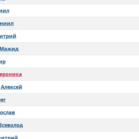
иил
аниил
митрий
 Мажид
ир
Вероника
 Алексей
ег
ослав
Всеволод
митрий