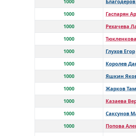
1000
Благодеров
1000
Гаспарян А
1000
Рехачева Л
1000
Тюкленкова
1000
Глухов Егор
1000
Королев Д
1000
Яшкин Яко
1000
Жарков Та
1000
Казаева Ве
1000
Саксунов М
1000
Попова Але