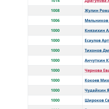
1014
Драгунова 
1008
Жулин Ром
1006
Мельников
1000
Князихин А
1000
Есаулов Ар
1000
Тихонов Д
1000
Анчуткин 
1000
Чернова Ев
1000
Кокоев Ми
1000
Чудайкин Я
1000
Широков Св