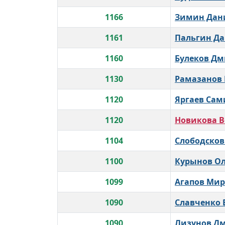
1166
Зимин Дан
1161
Пальгин Д
1160
Булеков Д
1130
Рамазанов
1120
Яргаев Сам
1120
Новикова 
1104
Слободсков
1100
Курынов Ол
1099
Агапов Мир
1090
Славченко 
1090
Лизунов Д