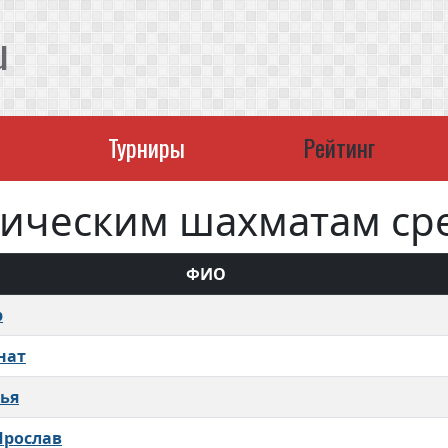
u
Турниры
Рейтинг
сическим шахматам сре
ФИО
р
нат
ья
Ярослав