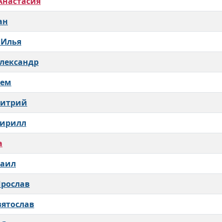
Анастасия
ан
 Илья
лександр
тем
митрий
Кирилл
а
хаил
рослав
ятослав