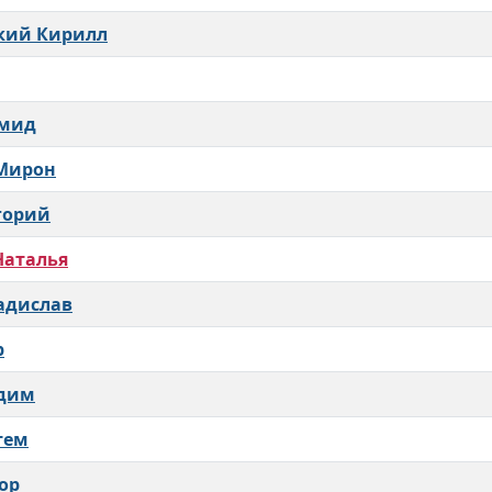
кий Кирилл
мид
 Мирон
горий
Наталья
адислав
р
адим
тем
ор