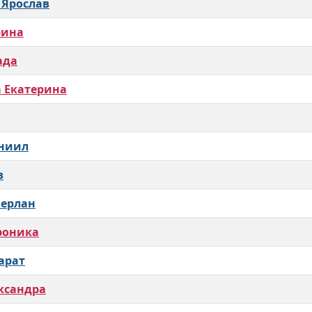
 Ярослав
рина
ада
 Екатерина
аниил
в
мерлан
роника
арат
ксандра