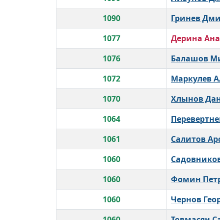
1090
Гринев Дм
1077
Дерина Ана
1076
Балашов М
1072
Маркулев А
1070
Хлынов Да
1064
Перевертн
1061
Салитов Ар
1060
Садовнико
1060
Фомин Пет
1060
Чернов Гео
1060
Товмасян С