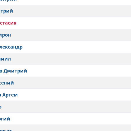
итрий
стасия
ирон
лександр
ниил
ев Дмитрий
сений
в Артем
р
ргий
аргис