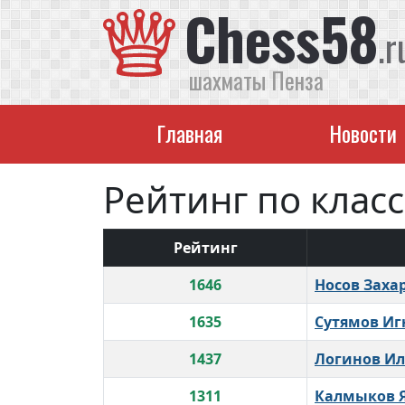
Chess58
.r
шахматы Пенза
Главная
Новости
Рейтинг по клас
Рейтинг
1646
Носов Заха
1635
Сутямов Иг
1437
Логинов Ил
1311
Калмыков 