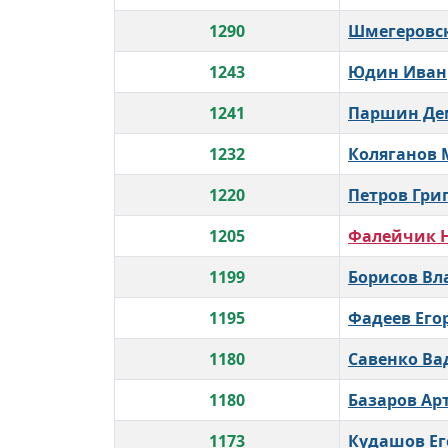
1290
Шмегеровс
1243
Юдин Иван
1241
Паршин Де
1232
Коляганов
1220
Петров Гри
1205
Фалейчик 
1199
Борисов Вл
1195
Фадеев Его
1180
Савенко В
1180
Базаров Ар
1173
Кудашов Ег