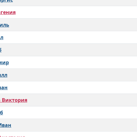
вгения
иль
ил
б
мир
илл
ван
 Виктория
еб
Иван