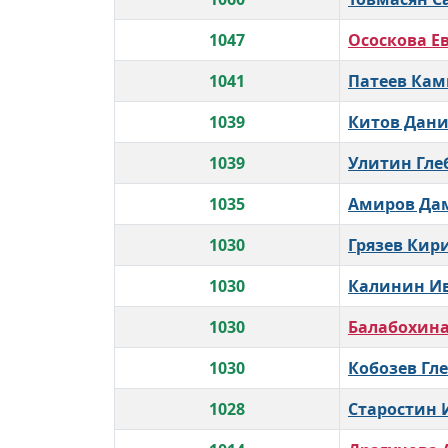
1047
Ососкова Е
1041
Патеев Кам
1039
Китов Дан
1039
Улитин Гле
1035
Амиров Да
1030
Грязев Кир
1030
Калинин И
1030
Балабохина
1030
Кобозев Гл
1028
Старостин 