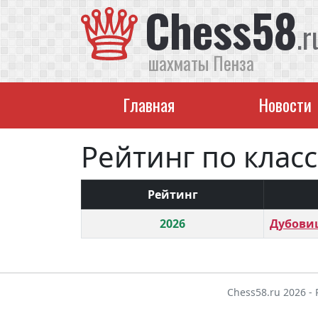
Chess58
.r
шахматы Пенза
Главная
Новости
Рейтинг по клас
Рейтинг
2026
Дубовиц
Chess58.ru 2026 -