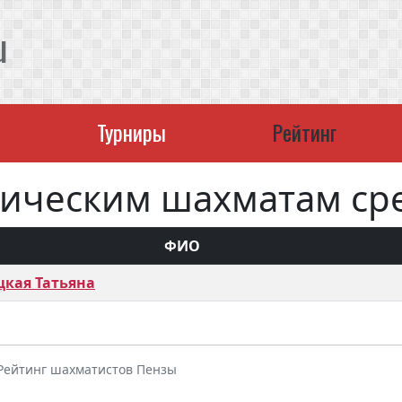
u
Турниры
Рейтинг
сическим шахматам сре
ФИО
кая Татьяна
 Рейтинг шахматистов Пензы