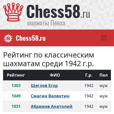
Chess58
.ru
шахматы Пенза
Chess58.ru
Рейтинг по классическим
шахматам среди 1942 г.р.
Рейтинг
ФИО
Г.р.
Пол
1303
Щеглов Егор
1942
муж
1049
Смагин Валентин
1942
муж
1031
Абрамов Анатолий
1942
муж